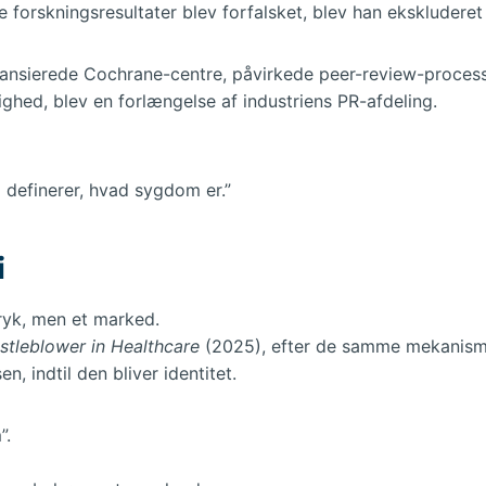
forskningsresultater blev forfalsket, blev han ekskluderet —
nsierede Cochrane-centre, påvirkede peer-review-processer 
ghed, blev en forlængelse af industriens PR-afdeling.
 definerer, hvad sygdom er.”
i
ryk, men et marked.
stleblower in Healthcare
(2025), efter de samme mekanisme
, indtil den bliver identitet.
”.