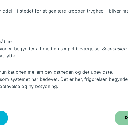
ddel – i stedet for at genlære kroppen tryghed – bliver ma
nåbne.
ssioner, begynder alt med én simpel bevægelse:
Suspension 
t lytte.
munikationen mellem bevidstheden og det ubevidste.
 som systemet har bedøvet. Det er her, frigørelsen begynde
 oplevelse og ny betydning.
R