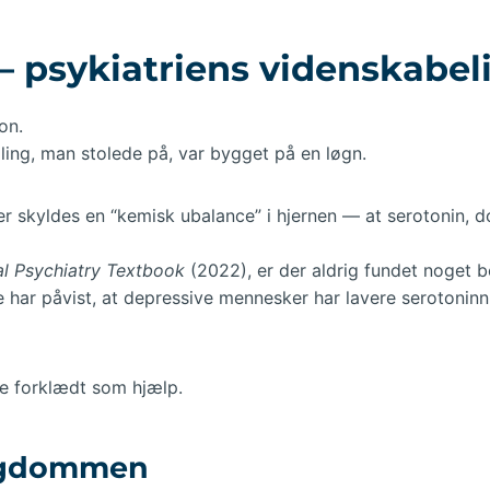
 – psykiatriens videnskabel
on.
ling, man stolede på, var bygget på en løgn.
idelser skyldes en “kemisk ubalance” i hjernen — at serotonin,
cal Psychiatry Textbook
(2022), er der aldrig fundet noget b
ie har påvist, at depressive mennesker har lavere serotonin
se forklædt som hjælp.
sygdommen