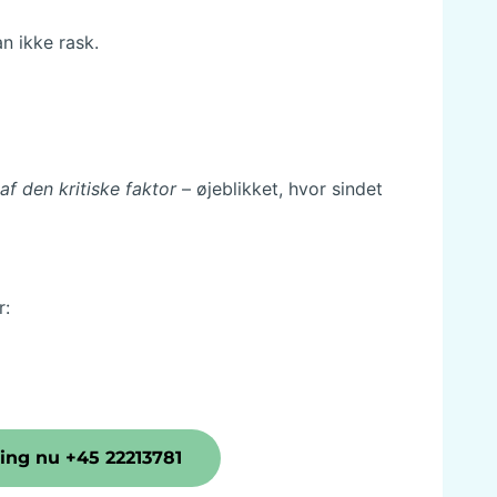
n ikke rask.
af den kritiske faktor
– øjeblikket, hvor sindet
r:
ing nu +45 22213781