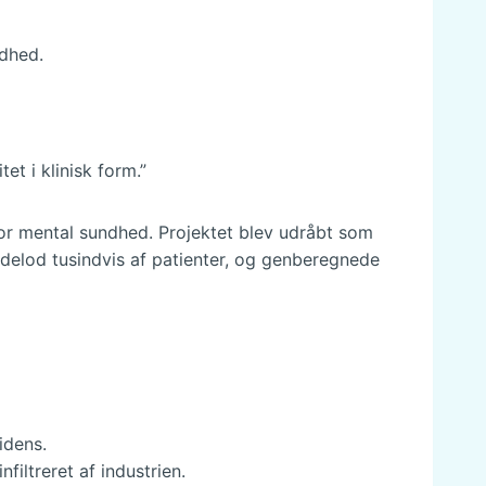
adhed.
et i klinisk form.”
t for mental sundhed. Projektet blev udråbt som
udelod tusindvis af patienter, og genberegnede
idens.
filtreret af industrien.