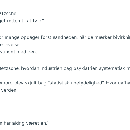
øtzsche.
 retten til at føle.”
For mange opdager først sandheden, når de mærker bivirkn
erlevelse.
svundet med den.
Gøtzsche, hvordan industrien bag psykiatrien systematisk m
mord blev skjult bag “statistisk ubetydelighed”. Hvor uafhæ
 verden.
n har aldrig været en.”