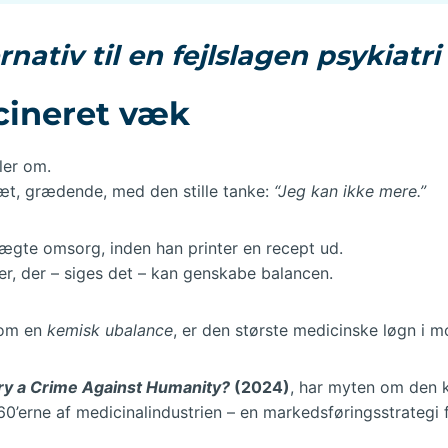
nativ til en fejlslagen psykiatri
cineret væk
ler om.
ræt, grædende, med den stille tanke:
“Jeg kan ikke mere.”
gte omsorg, inden han printer en recept ud.
ller, der – siges det – kan genskabe balancen.
n om en
kemisk ubalance
, er den største medicinske løgn i m
try a Crime Against Humanity?
(2024)
, har myten om den 
60’erne af medicinalindustrien – en markedsføringsstrategi