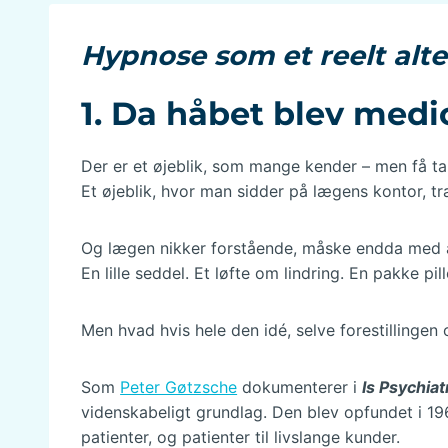
Hypnose som et reelt alter
1. Da håbet blev medi
Der er et øjeblik, som mange kender – men få ta
Et øjeblik, hvor man sidder på lægens kontor, t
Og lægen nikker forstående, måske endda med æ
En lille seddel. Et løfte om lindring. En pakke pi
Men hvad hvis hele den idé, selve forestillinge
Som
Peter Gøtzsche
dokumenterer i
Is Psychia
videnskabeligt grundlag. Den blev opfundet i 19
patienter, og patienter til livslange kunder.