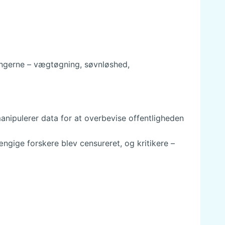
ingerne – vægtøgning, søvnløshed,
anipulerer data for at overbevise offentligheden
ngige forskere blev censureret, og kritikere –