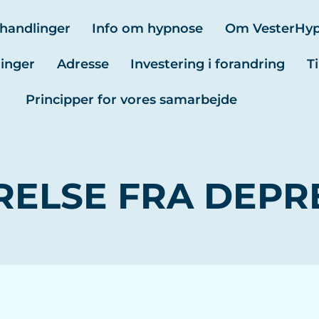
handlinger
Info om hypnose
Om VesterHy
ringer
Adresse
Investering i forandring
T
Principper for vores samarbejde
RELSE FRA DEPR