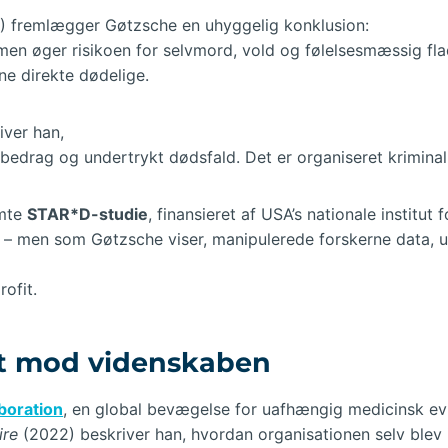
 fremlægger Gøtzsche en uhyggelig konklusion:
men øger risikoen for selvmord, vold og følelsesmæssig fl
ne direkte dødelige.
iver han,
 bedrag og undertrykt dødsfald. Det er organiseret kriminalit
ømte
STAR*D-studie
, finansieret af USA’s nationale institu
tet – men som Gøtzsche viser, manipulerede forskerne data, 
rofit.
et mod videnskaben
boration
, en global bevægelse for uafhængig medicinsk ev
ire
(2022) beskriver han, hvordan organisationen selv blev in