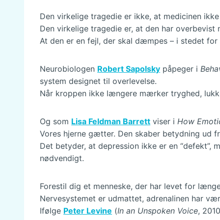
Den virkelige tragedie er ikke, at medicinen ikke 
Den virkelige tragedie er, at den har overbevist
At den er en fejl, der skal dæmpes – i stedet for 
Neurobiologen
Robert Sapolsky
påpeger i
Beha
system designet til overlevelse.
Når kroppen ikke længere mærker tryghed, lukker
Og som
Lisa Feldman Barrett
viser i
How Emoti
Vores hjerne gætter. Den skaber betydning ud fra 
Det betyder, at depression ikke er en “defekt”, 
nødvendigt.
Forestil dig et menneske, der har levet for længe
Nervesystemet er udmattet, adrenalinen har vær
Ifølge
Peter Levine
(
In an Unspoken Voice
, 201