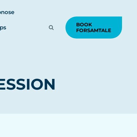
pnose
BOOK
ips
FORSAMTALE
ESSION