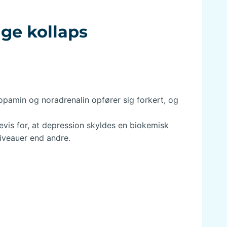
ige kollaps
 dopamin og noradrenalin opfører sig forkert, og
evis for, at depression skyldes en biokemisk
niveauer end andre.