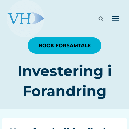
Fortsæt
til
indhold
BOOK FORSAMTALE
Investering i
Forandring