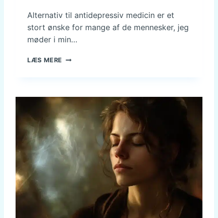
Alternativ til antidepressiv medicin er et
stort ønske for mange af de mennesker, jeg
møder i min…
N
LÆS MERE
Å
R
S
Y
S
T
E
M
E
T
G
Ø
R
O
N
D