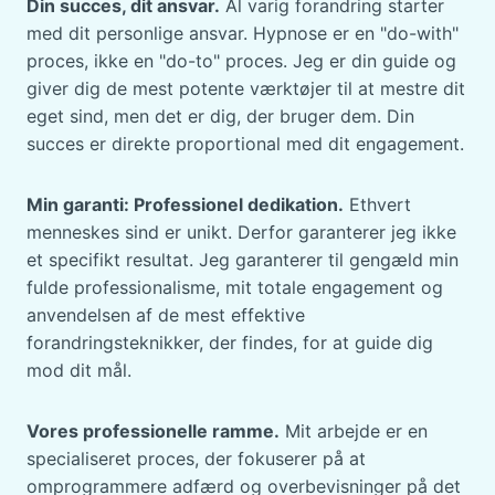
E
Din succes, dit ansvar.
Al varig forandring starter
L
med dit personlige ansvar. Hypnose er en "do-with"
E
proces, ikke en "do-to" proces. Jeg er din guide og
N
giver dig de mest potente værktøjer til at mestre dit
S
K
eget sind, men det er dig, der bruger dem. Din
Y
succes er direkte proportional med dit engagement.
-
V
A
Min garanti: Professionel dedikation.
Ethvert
N
menneskes sind er unikt. Derfor garanterer jeg ikke
C
et specifikt resultat. Jeg garanterer til gengæld min
E
fulde professionalisme, mit totale engagement og
-
M
anvendelsen af de mest effektive
Ø
forandringsteknikker, der findes, for at guide dig
D
mod dit mål.
E
T
S
Vores professionelle ramme.
Mit arbejde er en
O
specialiseret proces, der fokuserer på at
M
omprogrammere adfærd og overbevisninger på det
C