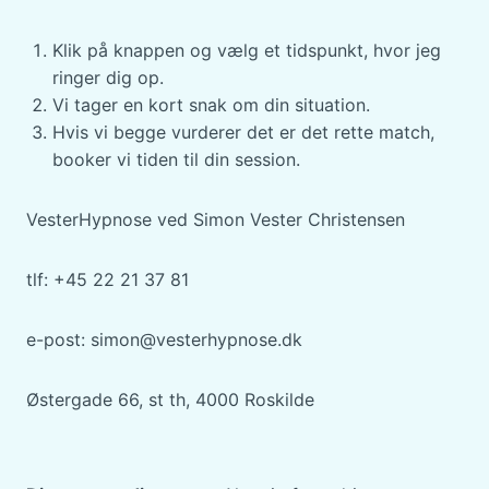
H
E
Y
R
Klik på knappen og vælg et tidspunkt, hvor jeg
P
I
N
ringer dig op.
M
O
E
Vi tager en kort snak om din situation.
S
D
Hvis vi begge vurderer det er det rette match,
E
I
booker vi tiden til din session.
R
E
O
R
S
N
VesterHypnose ved Simon Vester Christensen
K
E
I
–
L
M
tlf: +45 22 21 37 81
D
E
E
D
e-post: simon@vesterhypnose.dk
T
R
U
Østergade 66, st th, 4000 Roskilde
M
P
-
Z