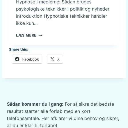
N
Hypnose i medierne: Sådan bruges
T
T
psykologiske teknikker i politik og nyheder
E
F
R
Introduktion Hypnotiske teknikker handler
O
M
ikke kun…
R
E
H
D
H
Y
LÆS MERE
H
Y
P
Y
P
N
Share this:
P
N
O
N
O
S
Facebook
X
O
T
E
S
I
E
S
H
K
O
E
S
T
V
E
E
K
Sådan kommer du i gang:
For at sikre det bedste
S
N
resultat starter alle forløb med en kort
T
I
telefonsamtale. Her afklarer vi dine behov og sikrer,
E
K
R
at du er klar til forløbet.
K