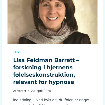
N
L
T
G
I
R
D
A
E
N
P
U
R
L
E
E
S
R
S
E
I
T
TIPS
V
B
M
Lisa Feldman Barrett –
E
E
V
forskning i hjernens
D
I
I
følelseskonstruktion,
D
C
S
I
relevant for hypnose
T
N
H
O
Af
Vester
20. april 2025
E
G
D
F
Indledning: Hvad hvis alt, du føler, er noget
:
Å