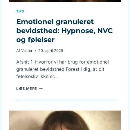
T
:
TIPS
F
Emotionel granuleret
I
N
bevidsthed: Hypnose, NVC
D
og følelser
E
T
A
Af
Vester
20. april 2025
L
Afsnit 1: Hvorfor vi har brug for emotionel
T
E
granuleret bevidsthed Forestil dig, at dit
R
følelsesliv ikke er…
N
A
E
LÆS MERE
T
M
I
O
V
T
T
I
I
O
L
N
A
E