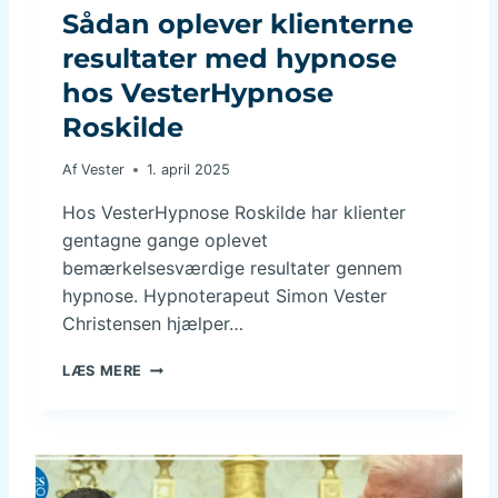
Sådan oplever klienterne
O
R
resultater med hypnose
S
hos VesterHypnose
K
N
Roskilde
I
N
Af
Vester
1. april 2025
G
I
Hos VesterHypnose Roskilde har klienter
H
gentagne gange oplevet
J
E
bemærkelsesværdige resultater gennem
R
hypnose. Hypnoterapeut Simon Vester
N
Christensen hjælper…
E
N
S
LÆS MERE
S
Å
F
D
Ø
A
L
N
E
O
L