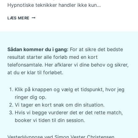
Hypnotiske teknikker handler ikke kun…
HYPNOTISKE
LÆS MERE
TEKNIKKER
I
MEDIERNE
–
MED
Sådan kommer du i gang:
For at sikre det bedste
TRUMP-
resultat starter alle forløb med en kort
ZELENSKY-
telefonsamtale. Her afklarer vi dine behov og sikrer,
VANCE-
at du er klar til forløbet.
MØDET
SOM
CASE
Klik på knappen og vælg et tidspunkt, hvor jeg
ringer dig op.
Vi tager en kort snak om din situation.
Hvis vi begge vurderer det er det rette match,
booker vi tiden til din session.
VesterHypnose ved Simon Vester Christensen