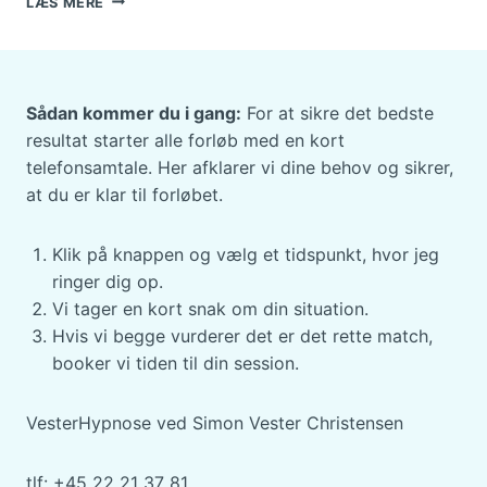
LÆS MERE
SYSTEMET
GØR
ONDT:
FIND
ET
Sådan kommer du i gang:
For at sikre det bedste
ALTERNATIV
resultat starter alle forløb med en kort
TIL
telefonsamtale. Her afklarer vi dine behov og sikrer,
ANTIDEPRESSIV
at du er klar til forløbet.
MEDICIN
OG
FÅ
Klik på knappen og vælg et tidspunkt, hvor jeg
HELING
ringer dig op.
Vi tager en kort snak om din situation.
Hvis vi begge vurderer det er det rette match,
booker vi tiden til din session.
VesterHypnose ved Simon Vester Christensen
tlf: +45 22 21 37 81