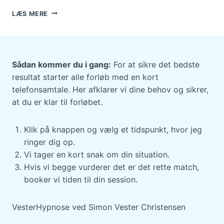
EMOTIONEL
LÆS MERE
GRANULERET
BEVIDSTHED:
HYPNOSE,
NVC
OG
Sådan kommer du i gang:
For at sikre det bedste
FØLELSER
resultat starter alle forløb med en kort
telefonsamtale. Her afklarer vi dine behov og sikrer,
at du er klar til forløbet.
Klik på knappen og vælg et tidspunkt, hvor jeg
ringer dig op.
Vi tager en kort snak om din situation.
Hvis vi begge vurderer det er det rette match,
booker vi tiden til din session.
VesterHypnose ved Simon Vester Christensen