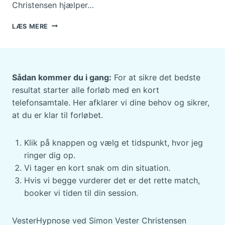
Christensen hjælper…
SÅDAN
LÆS MERE
OPLEVER
KLIENTERNE
RESULTATER
MED
HYPNOSE
Sådan kommer du i gang:
For at sikre det bedste
HOS
resultat starter alle forløb med en kort
VESTERHYPNOSE
telefonsamtale. Her afklarer vi dine behov og sikrer,
ROSKILDE
at du er klar til forløbet.
Klik på knappen og vælg et tidspunkt, hvor jeg
ringer dig op.
Vi tager en kort snak om din situation.
Hvis vi begge vurderer det er det rette match,
booker vi tiden til din session.
VesterHypnose ved Simon Vester Christensen